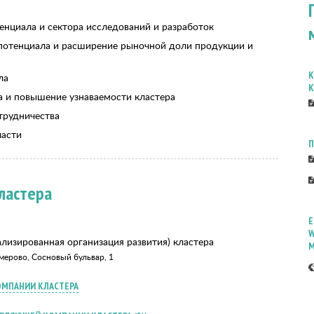
енциала и сектора исследований и разработок
 потенциала и расширение рыночной доли продукции и
К
ла
К
 и повышение узнаваемости кластера
трудничества
ласти
П
ластера
E
W
лизированная организация развития) кластера
M
емерово, Сосновый бульвар, 1
ОМПАНИИ КЛАСТЕРА