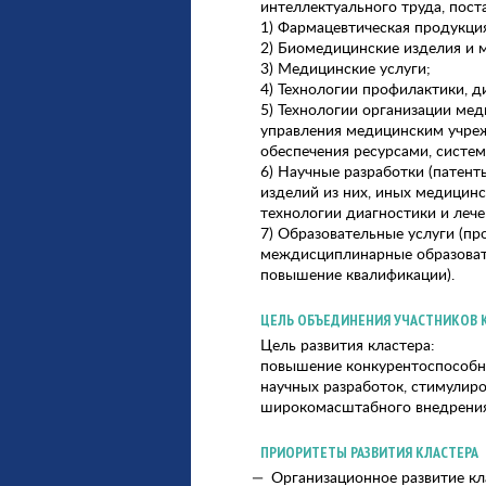
интеллектуального труда, пос
1) Фармацевтическая продукци
2) Биомедицинские изделия и 
3) Медицинские услуги;
4) Технологии профилактики, д
5) Технологии организации ме
управления медицинским учреж
обеспечения ресурсами, систем
6) Научные разработки (патен
изделий из них, иных медицинс
технологии диагностики и лече
7) Образовательные услуги (п
междисциплинарные образоват
повышение квалификации).
ЦЕЛЬ ОБЪЕДИНЕНИЯ УЧАСТНИКОВ 
Цель развития кластера:
повышение конкурентоспособно
научных разработок, стимули
широкомасштабного внедрения
ПРИОРИТЕТЫ РАЗВИТИЯ КЛАСТЕРА
Организационное развитие кл