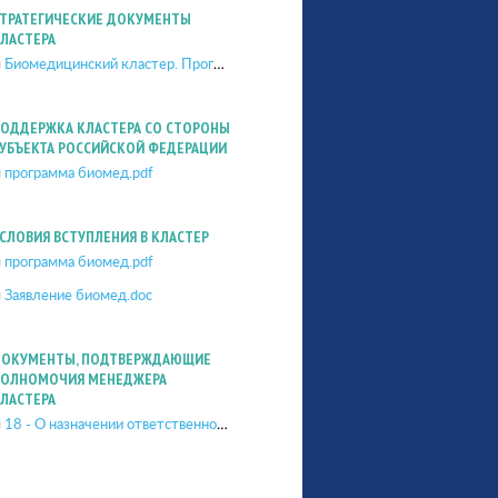
ТРАТЕГИЧЕСКИЕ ДОКУМЕНТЫ
ЛАСТЕРА
Биомедицинский кластер. Программа развития.pdf
ОДДЕРЖКА КЛАСТЕРА СО СТОРОНЫ
УБЪЕКТА РОССИЙСКОЙ ФЕДЕРАЦИИ
программа биомед.pdf
СЛОВИЯ ВСТУПЛЕНИЯ В КЛАСТЕР
программа биомед.pdf
Заявление биомед.doc
ОКУМЕНТЫ, ПОДТВЕРЖДАЮЩИЕ
ОЛНОМОЧИЯ МЕНЕДЖЕРА
ЛАСТЕРА
18 - О назначении ответственного - Даутова.pdf