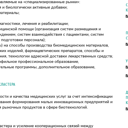
тавляемые на «специализированные рынки»:
С
я и биологически активные добавки;
К
материалы;
иагностики, лечения и реабилитации;
дицинской помощи (организация систем размещения и
П
дением, систем взаимодействия с пациентами, систем
С
 подготовки персонала);
ты) на способы производства биомедицинских материалов,
ких изделий, фармацевтических препаратов, способы и
ния, технологии адресной доставки лекарственных средств;
У
рофильное профессиональное образование,
ельные программы, дополнительное образование,
КЛАСТЕРА
Д
сти и качества медицинских услуг за счет интенсификации
П
рования формирования малых инновационных предприятий и
К
 рыночных продуктов в сфере биотехнологий.
астера и усиление кооперационных связей между