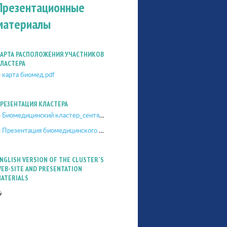
Презентационные
материалы
АРТА РАСПОЛОЖЕНИЯ УЧАСТНИКОВ
ЛАСТЕРА
карта биомед.pdf
РЕЗЕНТАЦИЯ КЛАСТЕРА
Биомедицинский кластер_сентябрь 2014 г..pptx
Презентация биомедицинского кластера (сентябрь 2015).pptx
NGLISH VERSION OF THE CLUSTER`S
EB-SITE AND PRESENTATION
ATERIALS