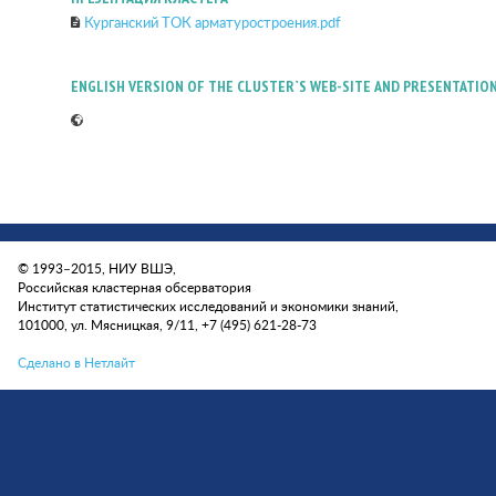
Курганский ТОК арматуростроения.pdf
ENGLISH VERSION OF THE CLUSTER`S WEB-SITE AND PRESENTATIO
© 1993–2015, НИУ ВШЭ,
Российская кластерная обсерватория
Институт статистических исследований и экономики знаний,
101000, ул. Мясницкая, 9/11, +7 (495) 621-28-73
Сделано в Нетлайт